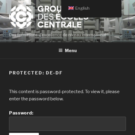
Skip
English
to
content
Des formations d'excellence de niveau international
Menu
PROTECTED: DE-DF
This content is password-protected. To view it, please
enter the password below.
Password: