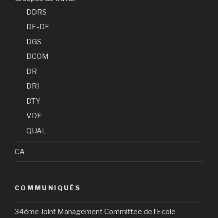
DDRS
DE-DF
DGS
DCOM
DR
DRI
DTY
VDE
QUAL
CA
COMMUNIQUÉS
34ème Joint Management Committee de l’Ecole