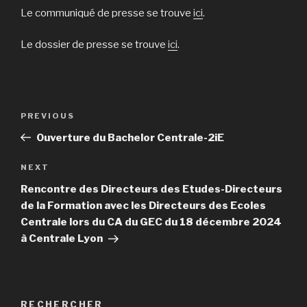
Le communiqué de presse se trouve
ici
.
Le dossier de presse se trouve
ici
.
Post
Previous
PREVIOUS
navigation
Post
Ouverture du Bachelor Centrale-2iE
Next
NEXT
Post
Rencontre des Directeurs des Etudes-Directeurs
de la Formation avec les Directeurs des Ecoles
Centrale lors du CA du GEC du 18 décembre 2024
à Centrale Lyon
RECHERCHER