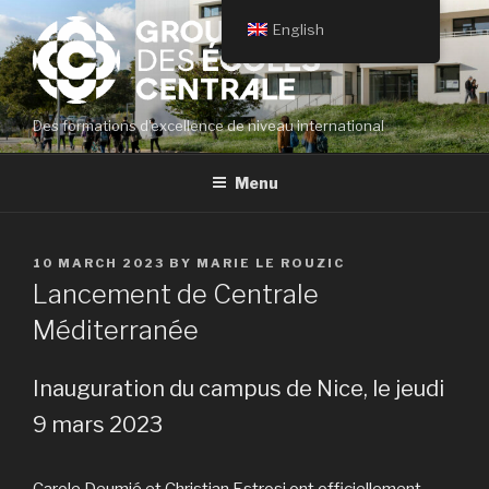
Skip
English
to
content
Des formations d'excellence de niveau international
Menu
POSTED
10 MARCH 2023
BY
MARIE LE ROUZIC
ON
Lancement de Centrale
Méditerranée
Inauguration du campus de Nice, le jeudi
9 mars 2023