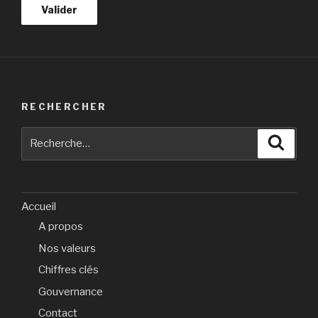
RECHERCHER
Recherche
Reche
pour
:
Accueil
A propos
Nos valeurs
Chiffres clés
Gouvernance
Contact