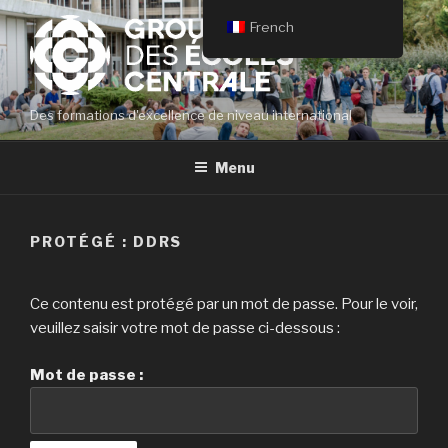
Aller
French
au
contenu
principal
Des formations d'excellence de niveau international
Menu
PROTÉGÉ : DDRS
Ce contenu est protégé par un mot de passe. Pour le voir,
veuillez saisir votre mot de passe ci-dessous :
Mot de passe :