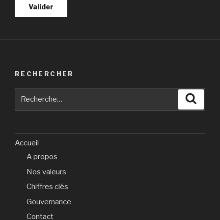
RECHERCHER
Recherche
Reche
pour
:
Accueil
A propos
Nos valeurs
Chiffres clés
Gouvernance
Contact