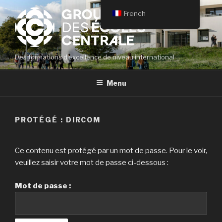
Aller
French
au
contenu
principal
Des formations d'excellence de niveau international
Menu
PROTÉGÉ : DIRCOM
Ce contenu est protégé par un mot de passe. Pour le voir,
veuillez saisir votre mot de passe ci-dessous :
Mot de passe :