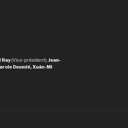
l Ray
(Vice-président),
Jean-
arole Deumié, Xuân-Mi