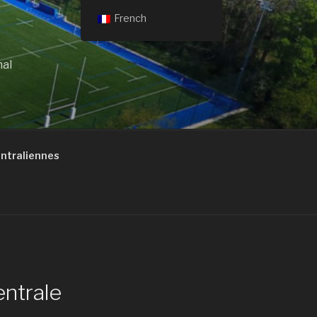
French
nal
traliennes
ntrale