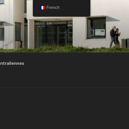
French
nal
traliennes