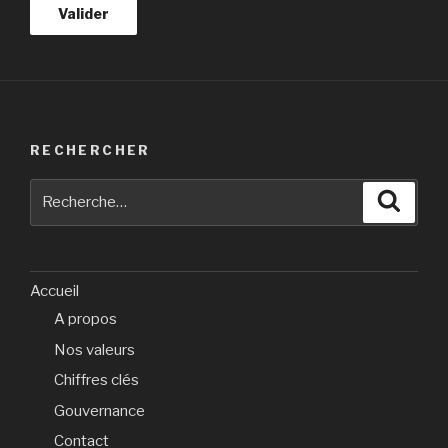
RECHERCHER
Recherche
Reche
pour
:
Accueil
A propos
Nos valeurs
Chiffres clés
Gouvernance
Contact