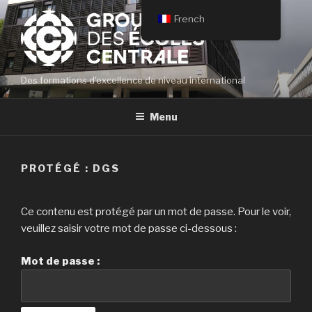
Aller
French
au
contenu
principal
Des formations d'excellence de niveau international
Menu
PROTÉGÉ : DGS
Ce contenu est protégé par un mot de passe. Pour le voir,
veuillez saisir votre mot de passe ci-dessous :
Mot de passe :