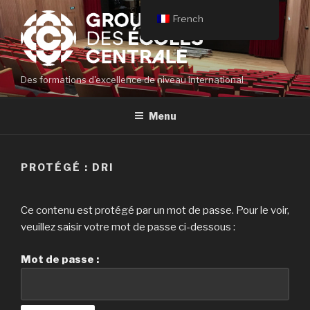
Aller
French
au
contenu
principal
Des formations d'excellence de niveau international
Menu
PROTÉGÉ : DRI
Ce contenu est protégé par un mot de passe. Pour le voir,
veuillez saisir votre mot de passe ci-dessous :
Mot de passe :