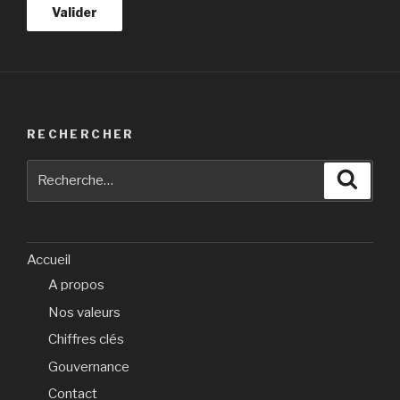
RECHERCHER
Recherche
Reche
pour
:
Accueil
A propos
Nos valeurs
Chiffres clés
Gouvernance
Contact