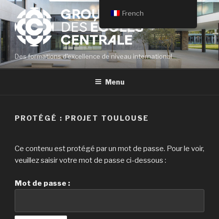
Aller
French
au
contenu
principal
Des formations d'excellence de niveau international
Menu
PROTÉGÉ : PROJET TOULOUSE
Ce contenu est protégé par un mot de passe. Pour le voir,
veuillez saisir votre mot de passe ci-dessous :
Mot de passe :