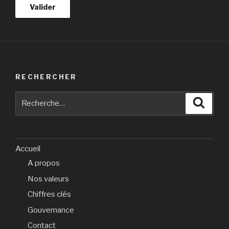
RECHERCHER
Recherche
Reche
pour
:
Accueil
A propos
Nos valeurs
Chiffres clés
Gouvernance
Contact