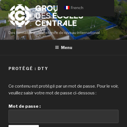
Aller
French
au
contenu
principal
Des formations d'excellence de niveau international
Menu
PROTÉGÉ : DTY
Ce contenu est protégé par un mot de passe. Pour le voir,
veuillez saisir votre mot de passe ci-dessous :
Mot de passe :