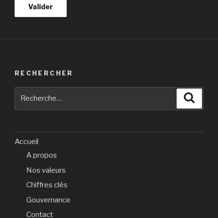
RECHERCHER
Recherche
Reche
pour
:
Accueil
A propos
Nos valeurs
Chiffres clés
Gouvernance
Contact